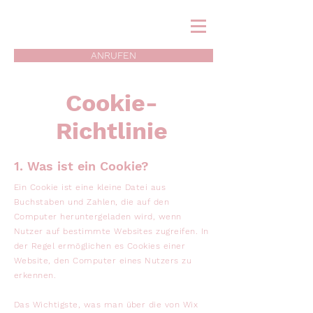
ANRUFEN
Cookie-
Richtlinie
1. Was ist ein Cookie?
Ein Cookie ist eine kleine Datei aus
Buchstaben und Zahlen, die auf den
Computer heruntergeladen wird, wenn
Nutzer auf bestimmte Websites zugreifen. In
der Regel ermöglichen es Cookies einer
Website, den Computer eines Nutzers zu
erkennen.
Das Wichtigste, was man über die von Wix