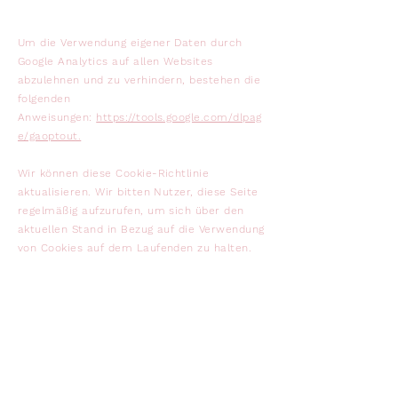
Um die Verwendung eigener Daten durch
Google Analytics auf allen Websites
abzulehnen und zu verhindern, bestehen die
folgenden
Anweisungen:
https://tools.google.com/dlpag
e/gaoptout.
Wir können diese Cookie-Richtlinie
aktualisieren. Wir bitten Nutzer, diese Seite
regelmäßig aufzurufen, um sich über den
aktuellen Stand in Bezug auf die Verwendung
von Cookies auf dem Laufenden zu halten.
Kontakt
Telefon
+49 (0) 170 4079743
E-Mail-Adresse