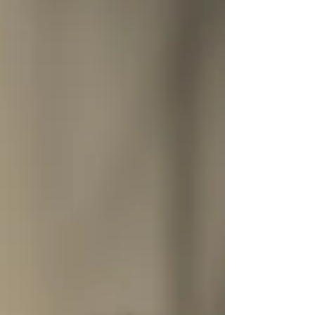
betrachtet, obwohl sie sich gegenseitig
stark beeinflussen: Hufbearbeitung und
Pferdephysiotherapie . In diesem Beitrag
erfährst du, warum erst das perfekte
Zusammenspiel dieser beiden Bereiche zu
nachhaltigem Erfolg führt – für mehr
Losgelassenheit, bessere Tragkraft und
langfristige Pferdegesundheit.