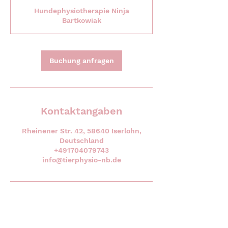
t
Hundephysiotherapie Ninja
d
Bartkowiak
3
0
M
i
Buchung anfragen
n
.
Kontaktangaben
Rheinener Str. 42, 58640 Iserlohn,
Deutschland
+491704079743
info@tierphysio-nb.de