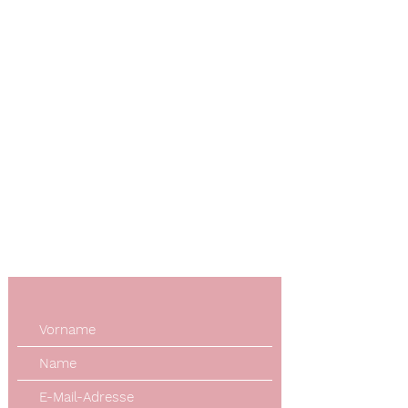
Kontakt
Telefon
+49 (0) 170 4079743
E-Mail-Adresse
info@tierphysio-nb.de
Öffnungszeiten
Mo. bis Fr.: 8:30 - 14:30 Uhr
Standort
Rheinener Str. 42
58640 Iserlohn