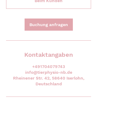
Beim Kunden
d
3
0
M
Buchung anfragen
i
n
.
Kontaktangaben
+491704079743
info@tierphysio-nb.de
Rheinener Str. 42, 58640 Iserlohn,
Deutschland
Kontakt