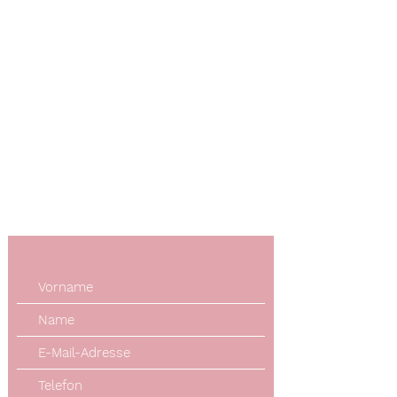
Telefon
+49 (0) 170 4079743
E-Mail-Adresse
info@tierphysio-nb.de
Öffnungszeiten
Mo. bis Fr.: 8:30 - 14:30 Uhr
Standort
Rheinener Str. 42
58640 Iserlohn